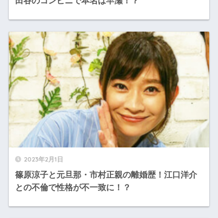
田谷のコンビニで本名は早瀬！？
2023年2月1日
篠原涼子と元旦那・市村正親の離婚歴！江口洋介
との不倫で性格が不一致に！？