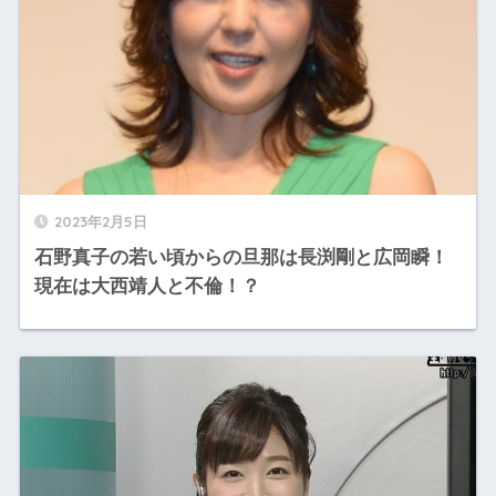
2023年2月5日
石野真子の若い頃からの旦那は長渕剛と広岡瞬！
現在は大西靖人と不倫！？