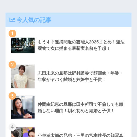
今人気の記事
1
もうすぐ逮捕間近の芸能人2025まとめ！違法
薬物で次に捕まる最新実名前を予想！
2
志田未来の旦那は野村證券で顔画像・年齢・
年収がヤバく離婚と妊娠中と子供！
3
仲間由紀恵の旦那は田中哲司で不倫しても離
婚しない理由！馴れ初めと結婚と子供！
4
小泉孝太郎の兄弟・三男の宮本佳長の顔写真