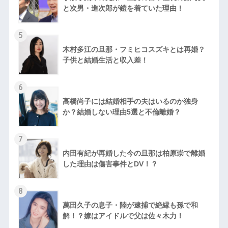
と次男・進次郎が鎧を着ていた理由！
5
木村多江の旦那・フミヒコスズキとは再婚？
子供と結婚生活と収入差！
6
高橋尚子には結婚相手の夫はいるのか独身
か？結婚しない理由5選と不倫離婚？
7
内田有紀が再婚した今の旦那は柏原崇で離婚
した理由は傷害事件とDV！？
8
萬田久子の息子・陸が逮捕で絶縁も孫で和
解！？嫁はアイドルで父は佐々木力！