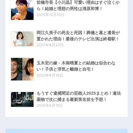
前橋市長【小川晶】可愛い理由はすぐ泣くか
ら！結婚と理想の男性は清原和博！
2025年10月10日
岡江久美子の死去と死因！葬儀と墓と遺骨が
置かれた理由！最後のテレビ出演は終着駅！
2025年8月20日
玉木宏の嫁・木南晴夏との結婚は似合わな
い！子供と浮気と離婚と自宅！
2025年8月18日
もうすぐ逮捕間近の芸能人2025まとめ！違法
薬物で次に捕まる最新実名前を予想！
2025年8月13日