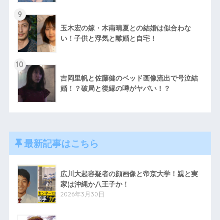
9
玉木宏の嫁・木南晴夏との結婚は似合わな
い！子供と浮気と離婚と自宅！
10
吉岡里帆と佐藤健のベッド画像流出で号泣結
婚！？破局と復縁の噂がヤバい！？
最新記事はこちら
広川大起容疑者の顔画像と帝京大学！親と実
家は沖縄か八王子か！
2026年3月30日