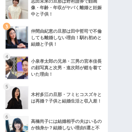
志田未来の旦那は野村證券で顔画
像・年齢・年収がヤバく離婚と妊娠
中と子供！
3
仲間由紀恵の旦那は田中哲司で不倫
しても離婚しない理由！馴れ初めと
結婚と子供！
4
小泉孝太郎の兄弟・三男の宮本佳長
の顔写真と次男・進次郎が鎧を着て
いた理由！
5
木村多江の旦那・フミヒコスズキと
は再婚？子供と結婚生活と収入差！
6
高橋尚子には結婚相手の夫はいるの
か独身か？結婚しない理由5選と不