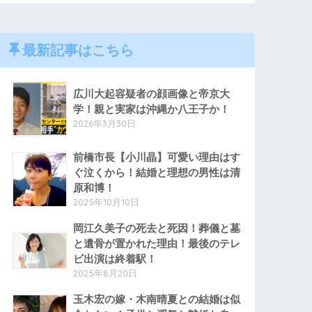
最新記事はこちら
広川大起容疑者の顔画像と帝京大
学！親と実家は沖縄か八王子か！
2026年3月30日
前橋市長【小川晶】可愛い理由はす
ぐ泣くから！結婚と理想の男性は清
原和博！
2025年10月10日
岡江久美子の死去と死因！葬儀と墓
と遺骨が置かれた理由！最後のテレ
ビ出演は終着駅！
2025年8月20日
玉木宏の嫁・木南晴夏との結婚は似