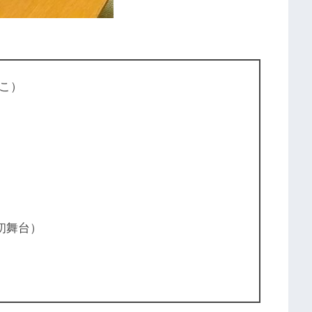
こ）
初舞台）