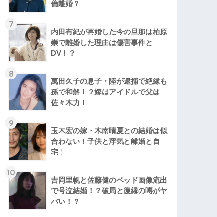
倫離婚？
7
内田有紀が再婚した今の旦那は柏原
崇で離婚した理由は傷害事件と
DV！？
8
萬田久子の息子・陸が逮捕で絶縁も
孫で和解！？嫁はアイドルで父は
佐々木力！
9
玉木宏の嫁・木南晴夏との結婚は似
合わない！子供と浮気と離婚と自
宅！
10
吉岡里帆と佐藤健のベッド画像流出
で号泣結婚！？破局と復縁の噂がヤ
バい！？