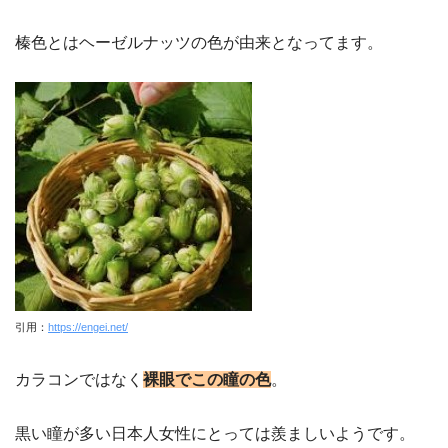
榛色とはヘーゼルナッツの色が由来となってます。
引用：
https://engei.net/
カラコンではなく
裸眼でこの瞳の色
。
黒い瞳が多い日本人女性にとっては羨ましいようです。