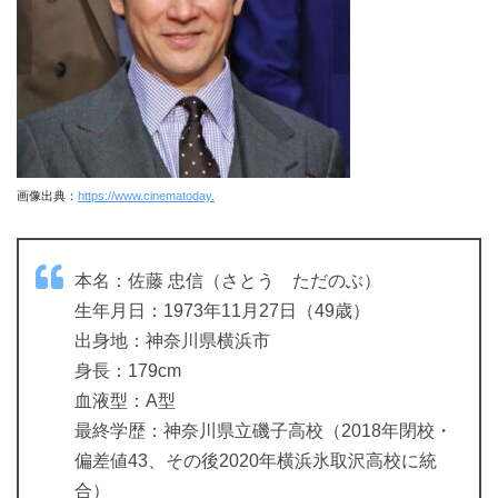
画像出典：
https://www.cinematoday.
本名：佐藤 忠信（さとう ただのぶ）
生年月日：1973年11月27日（49歳）
出身地：神奈川県横浜市
身長：179cm
血液型：A型
最終学歴：神奈川県立磯子高校（2018年閉校・
偏差値43、その後2020年横浜氷取沢高校に統
合）