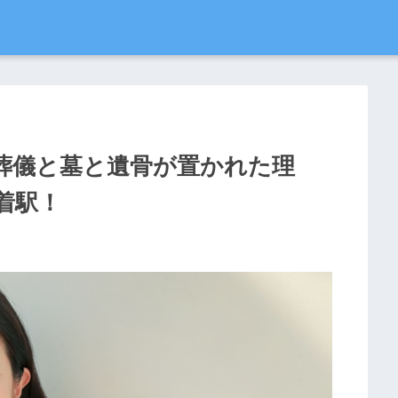
葬儀と墓と遺骨が置かれた理
着駅！