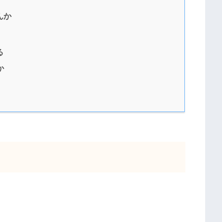
んか
る
か