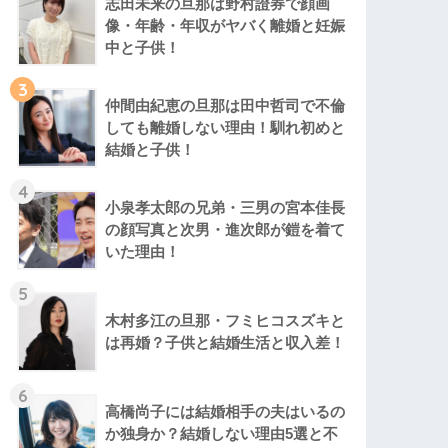
志田未来の旦那は野村證券で顔画
像・年齢・年収がヤバく離婚と妊娠
中と子供！
3
仲間由紀恵の旦那は田中哲司で不倫
しても離婚しない理由！馴れ初めと
結婚と子供！
4
小泉孝太郎の兄弟・三男の宮本佳長
の顔写真と次男・進次郎が鎧を着て
いた理由！
5
木村多江の旦那・フミヒコスズキと
は再婚？子供と結婚生活と収入差！
6
高橋尚子には結婚相手の夫はいるの
か独身か？結婚しない理由5選と不