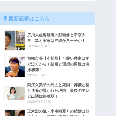
最新記事はこちら
広川大起容疑者の顔画像と帝京大
学！親と実家は沖縄か八王子か！
2026年3月30日
前橋市長【小川晶】可愛い理由はす
ぐ泣くから！結婚と理想の男性は清
原和博！
2025年10月10日
岡江久美子の死去と死因！葬儀と墓
と遺骨が置かれた理由！最後のテレ
ビ出演は終着駅！
2025年8月20日
玉木宏の嫁・木南晴夏との結婚は似