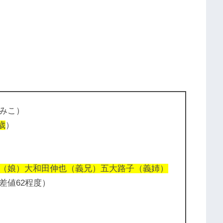
みこ）
歳
）
（娘）大和田伸也（義兄）五大路子（義姉）
差値62程度）