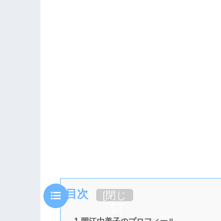
目次
[
閉じ
る
]
1
岡江由美子のプロフィール