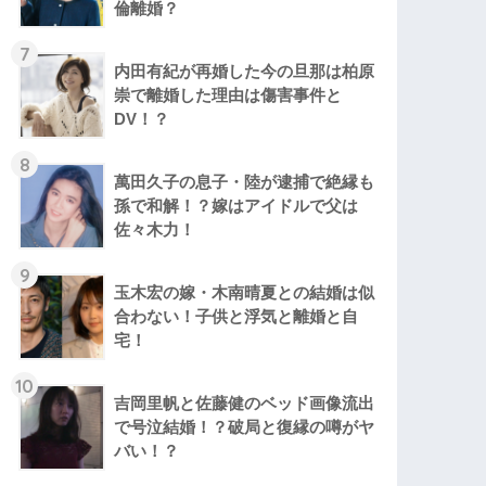
倫離婚？
7
内田有紀が再婚した今の旦那は柏原
崇で離婚した理由は傷害事件と
DV！？
8
萬田久子の息子・陸が逮捕で絶縁も
孫で和解！？嫁はアイドルで父は
佐々木力！
9
玉木宏の嫁・木南晴夏との結婚は似
合わない！子供と浮気と離婚と自
宅！
10
吉岡里帆と佐藤健のベッド画像流出
で号泣結婚！？破局と復縁の噂がヤ
バい！？