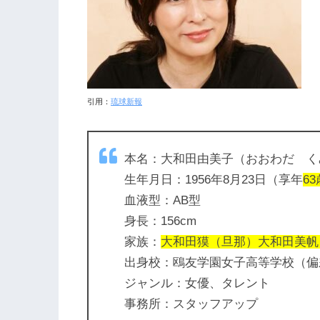
引用：
琉球新報
本名：大和田由美子（おおわだ く
生年月日：1956年8月23日（享年
63
血液型：AB型
身長：156cm
家族：
大和田獏（旦那）大和田美帆
出身校：鴎友学園女子高等学校（偏
ジャンル：女優、タレント
事務所：スタッフアップ