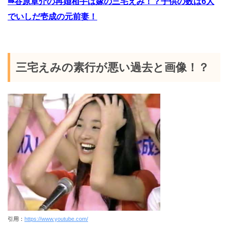
⇛谷原章介の再婚相手は嫁の三宅えみ！？子供の数は6人
でいしだ壱成の元前妻！
三宅えみの素行が悪い過去と画像！？
引用：
https://www.youtube.com/