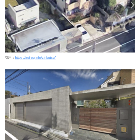
引用：
https://iroirog.info/zinbutsu/