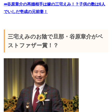
⇛谷原章介の再婚相手は嫁の三宅えみ！？子供の数は6人
でいしだ壱成の元前妻！
三宅えみのお陰で旦那・谷原章介がベ
ストファザー賞！？