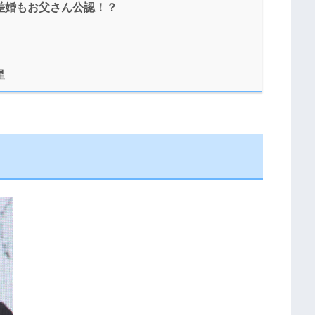
差婚もお父さん公認！？
星