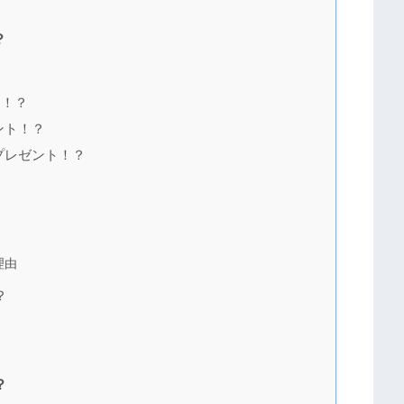
？
ド！？
ント！？
プレゼント！？
理由
？
？