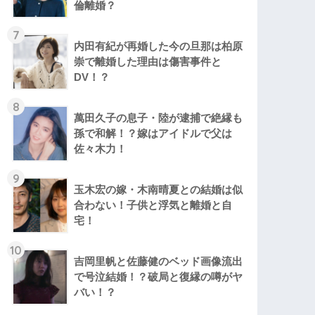
倫離婚？
7
内田有紀が再婚した今の旦那は柏原
崇で離婚した理由は傷害事件と
DV！？
8
萬田久子の息子・陸が逮捕で絶縁も
孫で和解！？嫁はアイドルで父は
佐々木力！
9
玉木宏の嫁・木南晴夏との結婚は似
合わない！子供と浮気と離婚と自
宅！
10
吉岡里帆と佐藤健のベッド画像流出
で号泣結婚！？破局と復縁の噂がヤ
バい！？