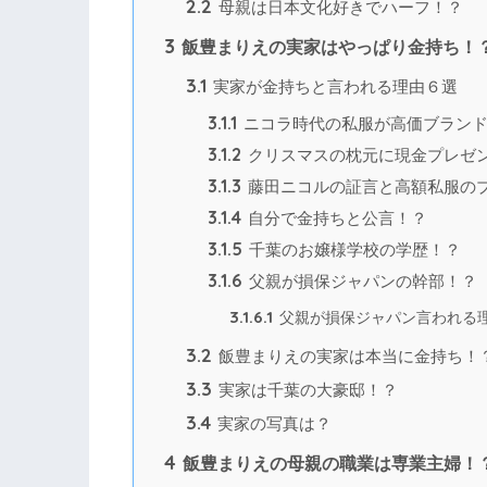
2.2
母親は日本文化好きでハーフ！？
3
飯豊まりえの実家はやっぱり金持ち！
3.1
実家が金持ちと言われる理由６選
3.1.1
ニコラ時代の私服が高価ブラン
3.1.2
クリスマスの枕元に現金プレゼ
3.1.3
藤田ニコルの証言と高額私服の
3.1.4
自分で金持ちと公言！？
3.1.5
千葉のお嬢様学校の学歴！？
3.1.6
父親が損保ジャパンの幹部！？
3.1.6.1
父親が損保ジャパン言われる
3.2
飯豊まりえの実家は本当に金持ち！
3.3
実家は千葉の大豪邸！？
3.4
実家の写真は？
4
飯豊まりえの母親の職業は専業主婦！