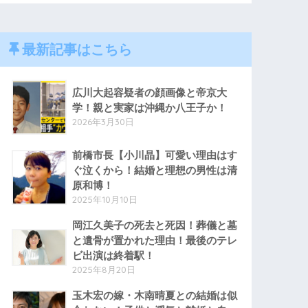
最新記事はこちら
広川大起容疑者の顔画像と帝京大
学！親と実家は沖縄か八王子か！
2026年3月30日
前橋市長【小川晶】可愛い理由はす
ぐ泣くから！結婚と理想の男性は清
原和博！
2025年10月10日
岡江久美子の死去と死因！葬儀と墓
と遺骨が置かれた理由！最後のテレ
ビ出演は終着駅！
2025年8月20日
玉木宏の嫁・木南晴夏との結婚は似