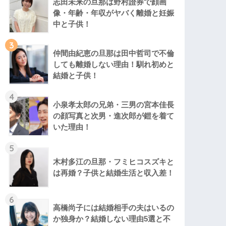
志田未来の旦那は野村證券で顔画
像・年齢・年収がヤバく離婚と妊娠
中と子供！
3
仲間由紀恵の旦那は田中哲司で不倫
しても離婚しない理由！馴れ初めと
結婚と子供！
4
小泉孝太郎の兄弟・三男の宮本佳長
の顔写真と次男・進次郎が鎧を着て
いた理由！
5
木村多江の旦那・フミヒコスズキと
は再婚？子供と結婚生活と収入差！
6
高橋尚子には結婚相手の夫はいるの
か独身か？結婚しない理由5選と不