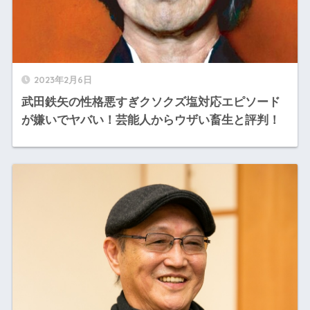
2023年2月6日
武田鉄矢の性格悪すぎクソクズ塩対応エピソード
が嫌いでヤバい！芸能人からウザい畜生と評判！