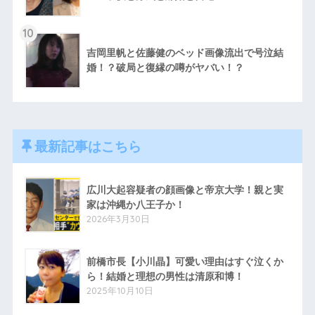
10
吉岡里帆と佐藤健のベッド画像流出で号泣結
婚！？破局と復縁の噂がヤバい！？
最新記事はこちら
広川大起容疑者の顔画像と帝京大学！親と実
家は沖縄か八王子か！
2026年3月30日
前橋市長【小川晶】可愛い理由はすぐ泣くか
ら！結婚と理想の男性は清原和博！
2025年10月10日