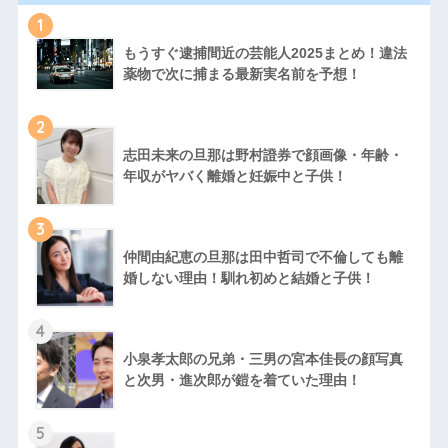
1
もうすぐ逮捕間近の芸能人2025まとめ！違法
薬物で次に捕まる最新実名前を予想！
2
志田未来の旦那は野村證券で顔画像・年齢・
年収がヤバく離婚と妊娠中と子供！
3
仲間由紀恵の旦那は田中哲司で不倫しても離
婚しない理由！馴れ初めと結婚と子供！
4
小泉孝太郎の兄弟・三男の宮本佳長の顔写真
と次男・進次郎が鎧を着ていた理由！
5