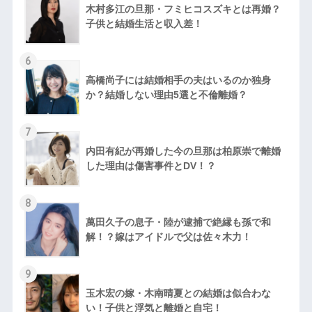
木村多江の旦那・フミヒコスズキとは再婚？
子供と結婚生活と収入差！
6
高橋尚子には結婚相手の夫はいるのか独身
か？結婚しない理由5選と不倫離婚？
7
内田有紀が再婚した今の旦那は柏原崇で離婚
した理由は傷害事件とDV！？
8
萬田久子の息子・陸が逮捕で絶縁も孫で和
解！？嫁はアイドルで父は佐々木力！
9
玉木宏の嫁・木南晴夏との結婚は似合わな
い！子供と浮気と離婚と自宅！