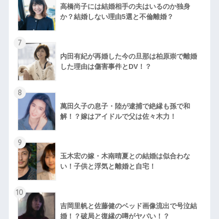
高橋尚子には結婚相手の夫はいるのか独身
か？結婚しない理由5選と不倫離婚？
7
内田有紀が再婚した今の旦那は柏原崇で離婚
した理由は傷害事件とDV！？
8
萬田久子の息子・陸が逮捕で絶縁も孫で和
解！？嫁はアイドルで父は佐々木力！
9
玉木宏の嫁・木南晴夏との結婚は似合わな
い！子供と浮気と離婚と自宅！
10
吉岡里帆と佐藤健のベッド画像流出で号泣結
婚！？破局と復縁の噂がヤバい！？