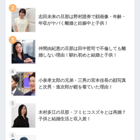
2
志田未来の旦那は野村證券で顔画像・年齢・
年収がヤバく離婚と妊娠中と子供！
3
仲間由紀恵の旦那は田中哲司で不倫しても離
婚しない理由！馴れ初めと結婚と子供！
4
小泉孝太郎の兄弟・三男の宮本佳長の顔写真
と次男・進次郎が鎧を着ていた理由！
5
木村多江の旦那・フミヒコスズキとは再婚？
子供と結婚生活と収入差！
6