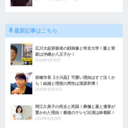
最新記事はこちら
広川大起容疑者の顔画像と帝京大学！親と実
家は沖縄か八王子か！
2026年3月30日
前橋市長【小川晶】可愛い理由はすぐ泣くか
ら！結婚と理想の男性は清原和博！
2025年10月10日
岡江久美子の死去と死因！葬儀と墓と遺骨が
置かれた理由！最後のテレビ出演は終着駅！
2025年8月20日